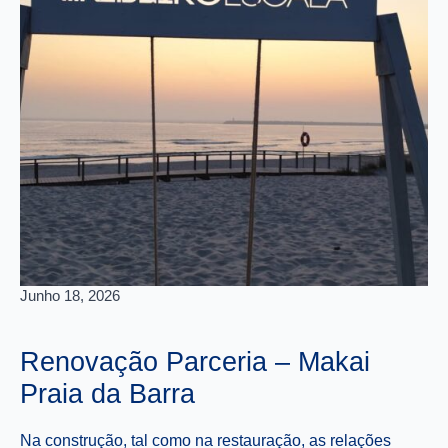
Junho 18, 2026
Ja
Renovação Parceria – Makai
P
Praia da Barra
A
Na construção, tal como na restauração, as relações
A 