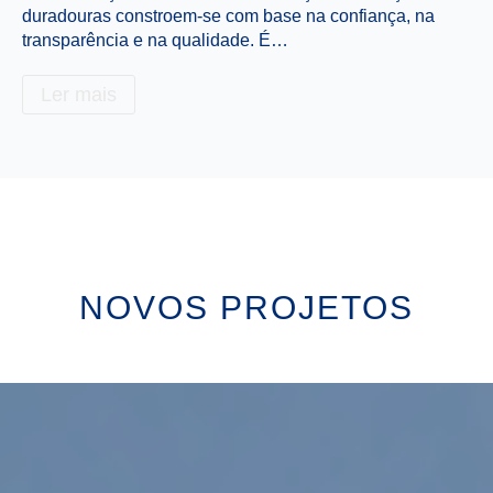
duradouras constroem-se com base na confiança, na
pa
transparência e na qualidade. É…
nó
Ler mais
NOVOS PROJETOS