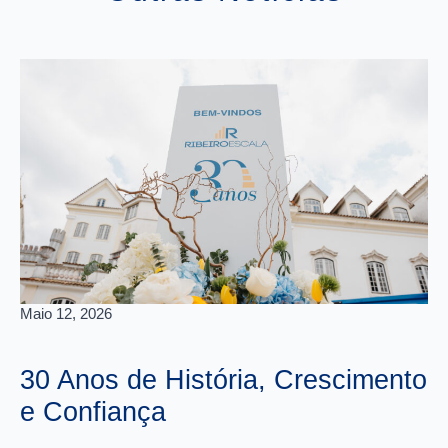
Maio 12, 2026
Abr
30 Anos de História, Crescimento
C
e Confiança
E