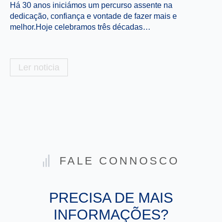
Há 30 anos iniciámos um percurso assente na
É 
dedicação, confiança e vontade de fazer mais e
de
melhor.Hoje celebramos três décadas…
e 
Ler noticia
FALE CONNOSCO
PRECISA DE MAIS
INFORMAÇÕES?