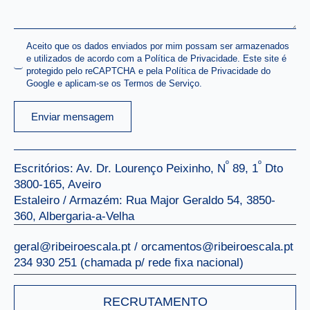
Name
Aceito que os dados enviados por mim possam ser armazenados
e utilizados de acordo com a Política de Privacidade. Este site é
*
protegido pelo reCAPTCHA e pela Política de Privacidade do
Google e aplicam-se os Termos de Serviço.
Enviar mensagem
º
º
Escritórios: Av. Dr. Lourenço Peixinho, N
89, 1
Dto
3800-165, Aveiro
Estaleiro / Armazém: Rua Major Geraldo 54, 3850-
360, Albergaria-a-Velha
geral@ribeiroescala.pt / orcamentos@ribeiroescala.pt
234 930 251 (chamada p/ rede ﬁxa nacional)
RECRUTAMENTO