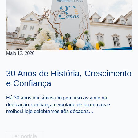
Maio 12, 2026
Abr
30 Anos de História, Crescimento
C
e Confiança
E
Há 30 anos iniciámos um percurso assente na
É 
dedicação, confiança e vontade de fazer mais e
de
melhor.Hoje celebramos três décadas…
e 
Ler noticia