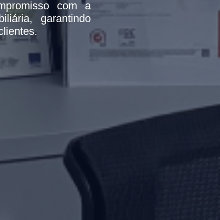
mpromisso com a
iária, garantindo
lientes.